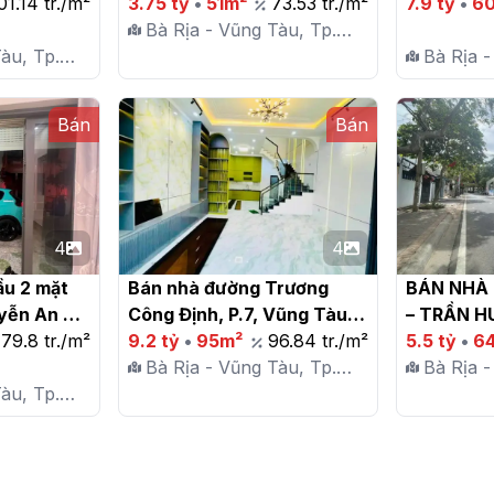
01.14 tr./m²
Nguyễn An Ninh, phường 7, 
3.75 tỷ
•
51m²
73.53 tr./m²
7.9 tỷ
•
6
Vũng Tàu

Bà Rịa - Vũng Tàu, Tp.
àu, Tp.
Vũng Tàu, P. 7
Bà Rịa -
Vũng Tàu
Bán
Bán
4
4
ầu 2 mặt 
Bán nhà đường Trương 
BÁN NHÀ 
yễn An 
Công Định, P.7, Vũng Tàu

– TRẦN HU
g Tàu

79.8 tr./m²
9.2 tỷ
•
95m²
96.84 tr./m²
VŨNG TÀU
5.5 tỷ
•
6
Bà Rịa - Vũng Tàu, Tp.
Bà Rịa -
àu, Tp.
Vũng Tàu, P. 7
Vũng Tàu