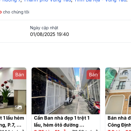
o
cho chúng tôi
Ngày cập nhật
01/08/2025 19:40
Bán
Bán
5
 1 lầu hẻm 
Cần Ban nhà đẹp 1 trệt 1 
Bán nhà đ
, P.7, 
lầu, hẻm ôtô đường 
Công Định,