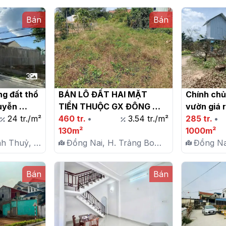
Bán
Bán
3
g đất thổ 
BÁN LÔ ĐẤT HAI MẶT 
Chính chủ 
yễn 
TIỀN THUỘC GX ĐÔNG 
vườn giá r
Bình 
24 tr./m²
VINH - HỐ NAI 3 - TRẢNG 
460 tr.
•
3.54 tr./m²
ăn

285 tr.
•
BOM

130m²
1000m²
nh Thuỷ, P.
Đồng Nai, H. Trảng Bom,
Đồng Na
X. Hố Nai 3
X. Ngọc
Bán
Bán