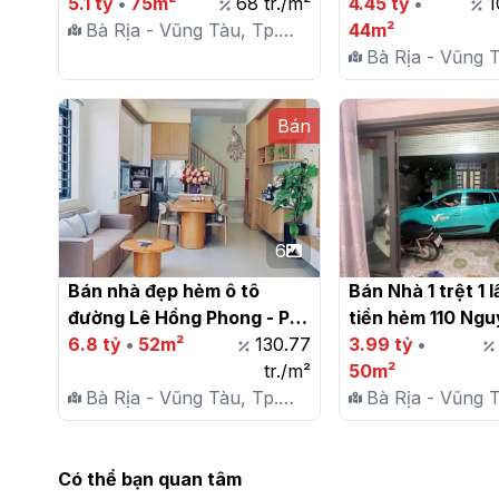
thành phố Vũng Tàu

5.1 tỷ
•
75m²
68 tr./m²
TP. Vũng Tàu

4.45 tỷ
•
1
Bà Rịa - Vũng Tàu, Tp.
44m²
Vũng Tàu, P. 7
Bà Rịa - Vũng T
Vũng Tàu, P. 7
Bán
6
Bán nhà đẹp hẻm ô tô 
Bán Nhà 1 trệt 1 l
đường Lê Hồng Phong - P7 
tiền hẻm 110 Ngu
- TP Vũng Tàu

6.8 tỷ
•
52m²
130.77
Ninh, P7 TP. Vũn
3.99 tỷ
•
tr./m²
50m²
Bà Rịa - Vũng Tàu, Tp.
Bà Rịa - Vũng T
Vũng Tàu, P. 7
Vũng Tàu, P. 7
Có thể bạn quan tâm