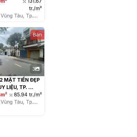
0m²
131.67
tr./m²
 Vũng Tàu, Tp.
, P. 7
Bán
3
2 MẶT TIỀN ĐẸP 
Y LIỆU, TP. 


4m²
85.94 tr./m²
 Vũng Tàu, Tp.
, P. 7