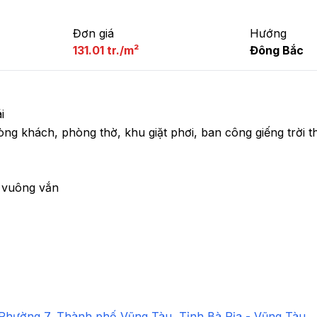
Đơn giá
Hướng
131.01 tr./m²
Đông Bắc


hòng khách, phòng thờ, khu giặt phơi, ban công giếng trời t
 vuông vắn

Phường 7
,
 Thành phố Vũng Tàu
,
 Tỉnh Bà Rịa - Vũng Tàu
.