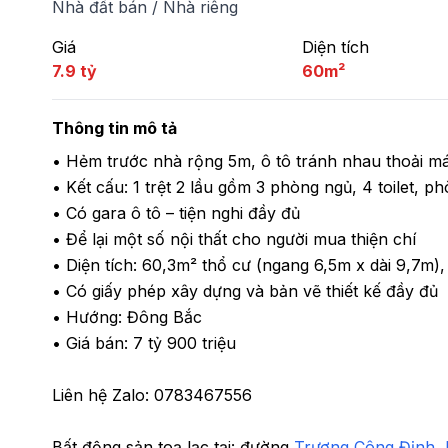
Nhà đất bán
/
Nhà riêng
Giá
Diện tích
7.9 tỷ
60m²
Thông tin mô tả
• Hẻm trước nhà rộng 5m, ô tô tránh nhau thoải mái
• Kết cấu: 1 trệt 2 lầu gồm 3 phòng ngủ, 4 toilet, p
• Có gara ô tô – tiện nghi đầy đủ

• Để lại một số nội thất cho người mua thiện chí

• Diện tích: 60,3m² thổ cư (ngang 6,5m x dài 9,7m),
• Có giấy phép xây dựng và bản vẽ thiết kế đầy đủ

• Hướng: Đông Bắc 

• Giá bán: 7 tỷ 900 triệu

Liên hệ Zalo: 0783467556
Bất động sản toạ lạc tại: 
đường 
Trương Công Định
, 