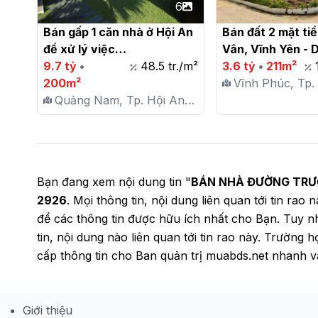
6
Bán gấp 1 căn nhà ở Hội An 
Bán đất 2 mặt ti
để xử lý việc

Vân, Vĩnh Yên - D
9.7 tỷ
•
48.5 tr./m²
211m2, giá 3.6 tỷ

3.6 tỷ
•
211m²
200m²
Vĩnh Phúc, Tp.
Quảng Nam, Tp. Hội An,
X. Thanh Trù
P. Cẩm An
Bạn đang xem nội dung tin "
BÁN NHÀ ĐƯỜNG TRƯƠ
2926
. Mọi thông tin, nội dung liên quan tới tin rao
để các thông tin được hữu ích nhất cho Bạn. Tuy 
tin, nội dung nào liên quan tới tin rao này. Trườn
cấp thông tin cho Ban quản trị muabds.net nhanh và
Giới thiệu