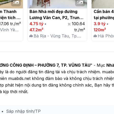
5
5
ền Thanh 
Bán Nhà mới đẹp đường 
Cần bán 4 
iện tích 
Lương Văn Can, P2, Trung 
tại phườn
17.06 tr./m²
Tâm Vũng Tàu

4.75 tỷ
•
100.64
TP. Thuỷ 
3.9 tỷ
•
 Vĩnh Yên,
47.2m²
tr./m²
120m²
Bà Rịa - Vũng Tàu, Tp.
Hải Phò
Vũng Tàu, P. 2
Nguyên,
Phong
NG CÔNG ĐỊNH – PHƯỜNG 7, TP. VŨNG TÀU
" - Mục
Nhà
 này là do người đăng tin đăng tải và chịu trách nhiệm. mua
nhiên muabds.net không đảm bảo và không chịu trách nhiệ
g hợp phát hiện nội dung tin đăng không chính xác, Bạn hãy
 kịp thời nhất.
Sáp nhập tỉnh/TP