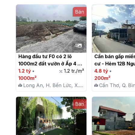
Bán
4
Hàng đầu tư F0 có 2 lô 
Cần bán gấp miến
1000m2 đất vườn ở Ấp 4 - 
cư - Hẻm 12B Ngu
Bình Đức - Bến Lức - Long 
1.2 tỷ
•
1.2 tr./m²
Truyền Thanh, P.
4.8 tỷ
•
An

1000m²
Thủy - TPCT

200m²
Long An, H. Bến Lức, X.
Cần Thơ, Q. Bì
Bình Đức
Bình Thủy
Bán