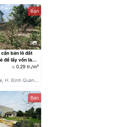
Bán
5
cần bán lô đất 
ẻ để lấy vốn làm 
0.29 tr./m²
i, H. Định Quán,
 Định
Bán