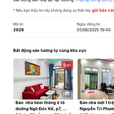
gửi báo cá
* Nếu bạn thấy tin này không đúng sự thật hãy
Mã tin
Ngày đăng tin
2926
01/08/2025 19:40
Bất động sản tương tự cùng khu vực
Bán
5
Bán  nhà hẻm thông ô tô 
Bán nhà mới 1 trệt
đường Ngô Đức Kế, p7, 
Nguyễn Tri Phương