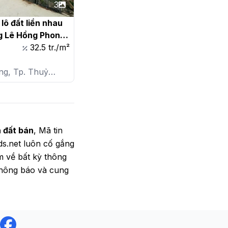
3
lô đất liền nhau 
g Lê Hồng Phong, 
Nguyên

32.5 tr./m²
ng, Tp. Thuỷ
 P. Lê Hồng
 đất bán
, Mã tin
bds.net luôn cố gắng
m về bất kỳ thông
 thông báo và cung