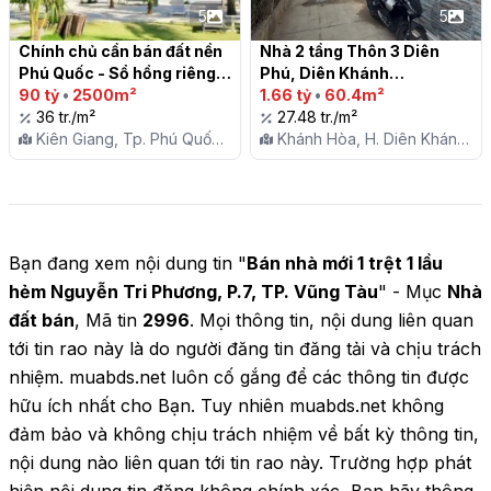
5
5
Chính chủ cần bán đất nền 
Nhà 2 tầng Thôn 3 Diên 
Phú Quốc - Sổ hồng riêng, 
Phú, Diên Khánh

2.500 m2, vị trí đắc địa!

90 tỷ
•
2500m²
1.66 tỷ
•
60.4m²
36 tr./m²
27.48 tr./m²
Kiên Giang, Tp. Phú Quốc,
Khánh Hòa, H. Diên Khánh,
X. Dương Tơ
X. Diên Phú
Bạn đang xem nội dung tin "
Bán nhà mới 1 trệt 1 lầu
hẻm Nguyễn Tri Phương, P.7, TP. Vũng Tàu
" - Mục
Nhà
đất bán
, Mã tin
2996
. Mọi thông tin, nội dung liên quan
tới tin rao này là do người đăng tin đăng tải và chịu trách
nhiệm. muabds.net luôn cố gắng để các thông tin được
hữu ích nhất cho Bạn. Tuy nhiên muabds.net không
đảm bảo và không chịu trách nhiệm về bất kỳ thông tin,
nội dung nào liên quan tới tin rao này. Trường hợp phát