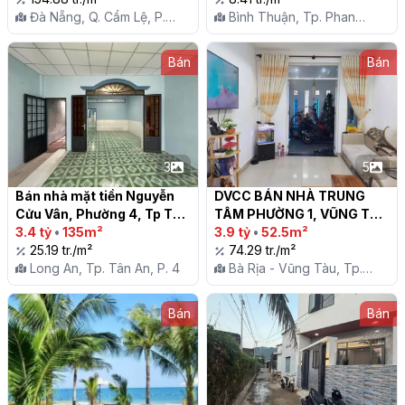
Đà Nẵng, Q. Cẩm Lệ, P.
Bình Thuận, Tp. Phan
Khuê Trung
Thiết, X. Phong Nẫm
Bán
Bán
3
5
Bán nhà mặt tiền Nguyễn 
DVCC BÁN NHÀ TRUNG 
Cửu Vân, Phường 4, Tp Tân 
TÂM PHƯỜNG 1, VŨNG TÀU

An

3.4 tỷ
•
135m²
3.9 tỷ
•
52.5m²
25.19 tr./m²
74.29 tr./m²
Long An, Tp. Tân An, P. 4
Bà Rịa - Vũng Tàu, Tp.
Vũng Tàu, P. 1
Bán
Bán