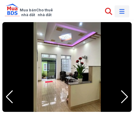
Mua bán

Cho thuê

nhà đất
nhà đất