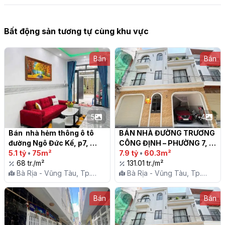
Bất động sản tương tự cùng khu vực
Bán
Bán
5
4
Bán  nhà hẻm thông ô tô 
BÁN NHÀ ĐƯỜNG TRƯƠNG 
đường Ngô Đức Kế, p7, 
CÔNG ĐỊNH – PHƯỜNG 7, 
thành phố Vũng Tàu

5.1 tỷ
•
75m²
TP. VŨNG TÀU

7.9 tỷ
•
60.3m²
68 tr./m²
131.01 tr./m²
Bà Rịa - Vũng Tàu, Tp.
Bà Rịa - Vũng Tàu, Tp.
Vũng Tàu, P. 7
Vũng Tàu, P. 7
Bán
Bán