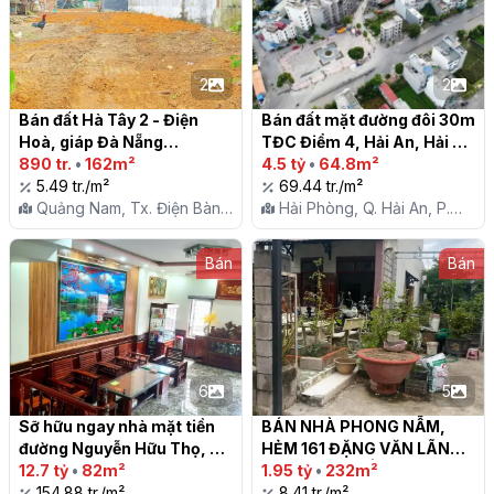
2
2
Bán đất Hà Tây 2 - Điện 
Bán đất mặt đường đôi 30m 
Hoà, giáp Đà Nẵng

TĐC Điểm 4, Hải An, Hải 
890 tr.
•
162m²
Phòng

4.5 tỷ
•
64.8m²
5.49 tr./m²
69.44 tr./m²
Quảng Nam, Tx. Điện Bàn,
Hải Phòng, Q. Hải An, P.
X. Điện Hòa
Đằng Hải
Bán
Bán
6
5
Sỡ hữu ngay nhà mặt tiền 
BÁN NHÀ PHONG NẪM, 
đường Nguyễn Hữu Thọ, 
HẺM 161 ĐẶNG VĂN LÃNH, 
Q.Cẩm Lệ, TP. Đà Nẵng

12.7 tỷ
•
82m²
TP PHAN THIẾT

1.95 tỷ
•
232m²
154.88 tr./m²
8.41 tr./m²