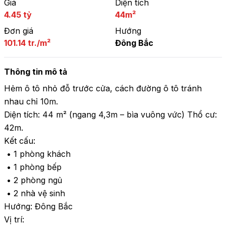
Giá
Diện tích
4.45 tỷ
44m²
Đơn giá
Hướng
101.14 tr./m²
Đông Bắc
Thông tin mô tả
Hẻm ô tô nhỏ đỗ trước cửa, cách đường ô tô tránh 
nhau chỉ 10m.

Diện tích: 44 m² (ngang 4,3m – bìa vuông vức) Thổ cư: 
42m. 

Kết cấu:

 • 1 phòng khách

 • 1 phòng bếp

 • 2 phòng ngủ

 • 2 nhà vệ sinh

Hướng: Đông Bắc

Vị trí:
