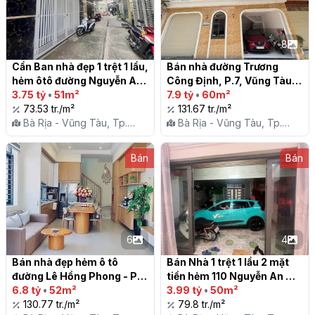
8
Cần Ban nhà đẹp 1 trệt 1 lầu, 
Bán nhà đường Trương 
hẻm ôtô đường Nguyễn An 
Công Định, P.7, Vũng Tàu

Ninh, phường 7, Vũng Tàu

3.75 tỷ
•
51m²
7.9 tỷ
•
60m²
73.53 tr./m²
131.67 tr./m²
Bà Rịa - Vũng Tàu, Tp.
Bà Rịa - Vũng Tàu, Tp.
Vũng Tàu, P. 7
Vũng Tàu, P. 7
Bán
Bán
6
4
Bán nhà đẹp hẻm ô tô 
Bán Nhà 1 trệt 1 lầu 2 mặt 
đường Lê Hồng Phong - P7 
tiền hẻm 110 Nguyễn An 
- TP Vũng Tàu

6.8 tỷ
•
52m²
Ninh, P7 TP. Vũng Tàu

3.99 tỷ
•
50m²
130.77 tr./m²
79.8 tr./m²