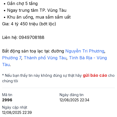
 • Gần chợ 5 tầng

 • Ngay trung tâm TP. Vũng Tàu

 • Khu ăn uống, mua sắm sầm uất

Gia: 4 tỷ 450 triệu (bớt lộc)

Liên hệ: 0949708188
Bất động sản toạ lạc tại: 
đường 
Nguyễn Tri Phương
, 
Phường 7
,
 Thành phố Vũng Tàu
,
 Tỉnh Bà Rịa - Vũng 
Tàu
.
gửi báo cáo
* Nếu bạn thấy tin này không đúng sự thật hãy
cho
chúng tôi
Mã tin
Ngày đăng tin
2996
12/08/2025 22:34
Ngày cập nhật
12/08/2025 22:39