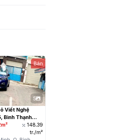
Bán
5
ô Viết Nghệ 
5, Bình Thạnh

2m²
148.39
tr./m²
Minh, Q. Bình