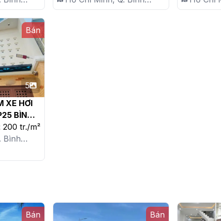
Thạnh, P. 25
Thạnh, 
Bán
5
 XE HƠI 
25 BÌNH 
CHỈ 8 TỶ.

200 tr./m²
. Bình
Bán
Bán