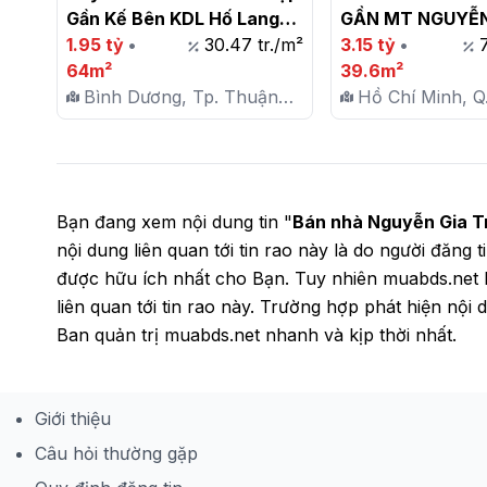
Gần Kế Bên KDL Hố Lang

GẦN MT NGUYỄN 
1.95 tỷ
•
30.47 tr./m²
TÂN THỚI HIỆP - 
3.15 tỷ
•
64m²
3,150 TỶ

39.6m²
Bình Dương, Tp. Thuận
Hồ Chí Minh, Q.
An, P. An Phú
Thới Hiệp
Bạn đang xem nội dung tin "
Bán nhà Nguyễn Gia Trí
nội dung liên quan tới tin rao này là do người đăng 
được hữu ích nhất cho Bạn. Tuy nhiên muabds.net 
liên quan tới tin rao này. Trường hợp phát hiện nộ
Ban quản trị muabds.net nhanh và kịp thời nhất.
Giới thiệu
Câu hỏi thường gặp