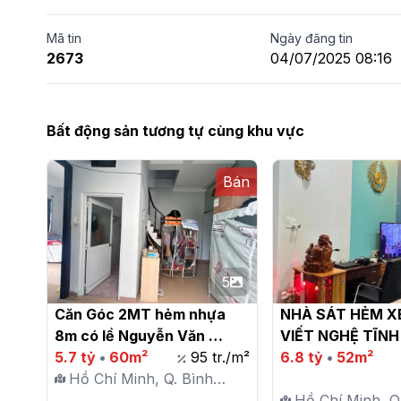
Mã tin
Ngày đăng tin
2673
04/07/2025 08:16
Bất động sản tương tự cùng khu vực
Bán
5
Căn Góc 2MT hẻm nhựa 
NHÀ SÁT HẺM XE 
8m có lề Nguyễn Văn 
VIẾT NGHỆ TĨNH 
Thương ( D1 cũ ) P.25 , Bình 
5.7 tỷ
•
60m²
95 tr./m²
– 52M2 – 4PN – 6
6.8 tỷ
•
52m²
Thạnh

Hồ Chí Minh, Q. Bình
Thạnh, P. 25
Hồ Chí Minh, Q