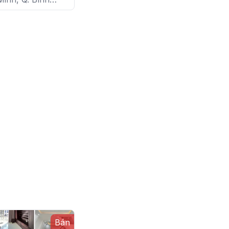
P. 25
Bán