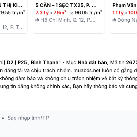
THỊ KIỂU, 
5 CĂN – 1 SẸC TX25, P. 
Phạm Văn 
40M2 - 
79.55 tr./m²
THẠNH XUÂN, Q12

7.3 tỷ
•
76m²
96.05 tr./m²
Biên Hoà 
1.1 tỷ
•
10
Hồ Chí Minh, Q. 12, P.
shr sẵn th
Đồng Na
 12, P. Tân
Thạnh Xuân
vay ngân h
P. Tân 
2.thương 
 ( D2 ) P25 , Bình Thạnh
" - Mục
Nhà đất bán
, Mã tin
267
tin đăng tải và chịu trách nhiệm. muabds.net luôn cố gắng đ
không đảm bảo và không chịu trách nhiệm về bất kỳ thông 
i dung tin đăng không chính xác, Bạn hãy thông báo và cun
Sáp nhập tỉnh/TP