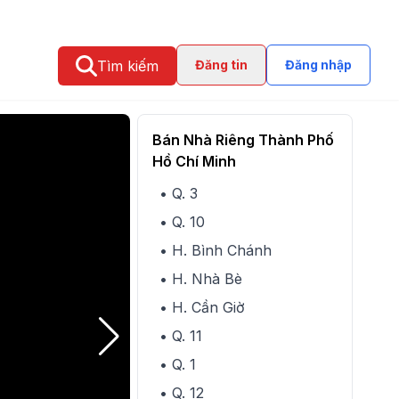
Tìm kiếm
Đăng tin
Đăng nhập
Bán Nhà Riêng Thành Phố
Hồ Chí Minh
• Q. 3
• Q. 10
• H. Bình Chánh
• H. Nhà Bè
• H. Cần Giờ
• Q. 11
• Q. 1
• Q. 12