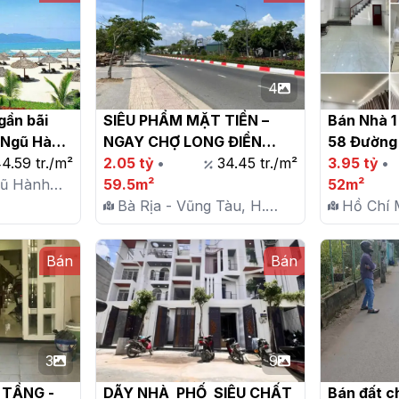
4
gần bãi 
SIÊU PHẨM MẶT TIỀN – 
Bán Nhà 1 
.Ngũ Hành 
NGAY CHỢ LONG ĐIỀN

58 Đường 


4.59 tr./m²
2.05 tỷ
•
34.45 tr./m²
Long Trườ
3.95 tỷ
•
gũ Hành
59.5m²
3 Tỷ 950

52m²
i
Bà Rịa - Vũng Tàu, H.
Hồ Chí 
Long Đất, Tt. Long Điền
Đức, P.
Bán
Bán
3
9
 TẦNG - 
DÃY NHÀ  PHỐ  SIÊU CHẤT 
Bán đất ch