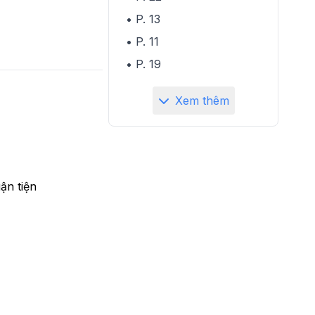
• P. 13
• P. 11
• P. 19
Xem thêm
 tiện 
