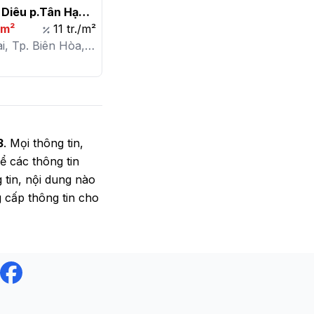
Diêu p.Tân Hạnh 
  5x20m 100m2 
0m²
11 tr./m²
ổ cư 100% Hỗ trợ 
i, Tp. Biên Hòa,
àng Giá 1tỷ 
Hạnh
lượng chính chủ

3
. Mọi thông tin,
ể các thông tin
tin, nội dung nào
g cấp thông tin cho