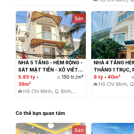
Thạnh, P. 25
Bán
NHÀ 5 TẦNG - HẺM RỘNG - 
NHÀ 4 TẦNG HẺM
SÁT MẶT TIỀN - XÔ VIẾT 
THẲNG 1 TRỤC, P
NGHỆ TĨNH, P25, BÌNH 
5.85 tỷ
•
150 tr./m²
THẠNH – 40M2 – 
8 tỷ
•
40m²
THẠNH

39m²
Hồ Chí Minh, Q
Hồ Chí Minh, Q. Bình
Thạnh, P. 25
Thạnh, P. 25
Có thể bạn quan tâm
Bán