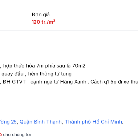
Đơn giá
120 tr./m²
, hợp thức hóa 7m phía sau là 70m2

quay đầu , hẻm thông tứ tung

GTVT , cạnh ngã tư Hàng Xanh . Cách q1 5p đi xe thuận
ờng 25
,
 Quận Bình Thạnh
,
 Thành phố Hồ Chí Minh
.
o
cho chúng tôi