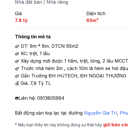
Nhà đất bán
/
Nhà riêng
Giá
Diện tích
7.8 tỷ
65m²
Thông tin mô tả
🌿 DT: 9m * 8m. DTCN 65m2 

🌿 KC: trệt, 1 lầu

🌿 Xây dựng mới được 1 hầm, trệt, lửng, 2 lầu MCCT
🌿 Trước nhà hẻm 3m , cách 10m là hẻm xe hơi đậu 
🌿 Gần Trường ĐH HUTECH, ĐH NGOẠI THƯƠNG , ĐH 
💰 Giá. 7,8 Tỷ TL

☎️Liên hệ: 0913805994
Bất động sản toạ lạc tại: 
đường 
Nguyễn Gia Trí
, 
Phư
gửi báo cá
* Nếu bạn thấy tin này không đúng sự thật hãy