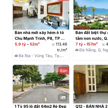
6
Bán nhà mới xây hẻm ô tô 
Bán đất biệt thự 
Chu Mạnh Trinh, P8, TP 
tắm non nước, Q
Vũng Tàu

5.9 tỷ
•
52m²
113.46
Sơn, TP. Đà Nẵng
7 tỷ
•
157m²
4
tr./m²
Đà Nẵng, Q. N
Bà Rịa - Vũng Tàu, Tp.
Sơn, P. Hoà Hả
Vũng Tàu, P. 8
Bán
3
1 Tỷ 95 lô đất 64m2 Rẻ Đẹp 
Q12 - BÁN NHÀ 2