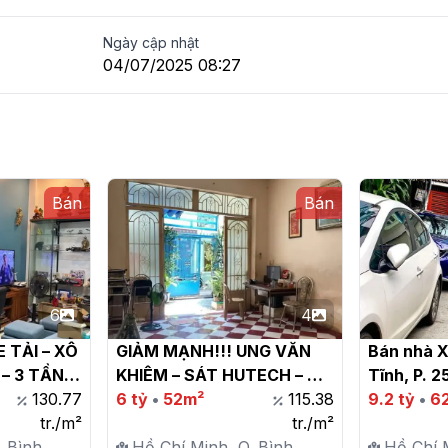
Ngày cập nhật
04/07/2025 08:27
Bán
Bán
6
4
TẢI – XÔ 
GIẢM MẠNH!!! UNG VĂN 
Bán nhà X
– 3 TẦNG 
KHIÊM – SÁT HUTECH – 
Tĩnh, P. 2
.8 TỶ

130.77
52M2– CHỈ 6 TỶ TL

6 tỷ
•
52m²
115.38
9.2 tỷ
•
6
tr./m²
tr./m²
. Bình
Hồ Chí Minh, Q. Bình
Hồ Chí 