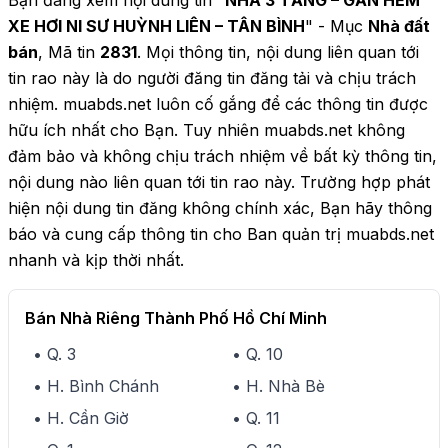
Bạn đang xem nội dung tin "
NHÀ 3 TẦNG – GẦN HẺM
XE HƠI NI SƯ HUỲNH LIÊN – TÂN BÌNH
" - Mục
Nhà đất
bán
, Mã tin
2831
. Mọi thông tin, nội dung liên quan tới
tin rao này là do người đăng tin đăng tải và chịu trách
nhiệm. muabds.net luôn cố gắng để các thông tin được
hữu ích nhất cho Bạn. Tuy nhiên muabds.net không
đảm bảo và không chịu trách nhiệm về bất kỳ thông tin,
nội dung nào liên quan tới tin rao này. Trường hợp phát
hiện nội dung tin đăng không chính xác, Bạn hãy thông
báo và cung cấp thông tin cho Ban quản trị muabds.net
nhanh và kịp thời nhất.
Bán Nhà Riêng Thành Phố Hồ Chí Minh
• Q. 3
• Q. 10
• H. Bình Chánh
• H. Nhà Bè
• H. Cần Giờ
• Q. 11