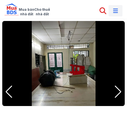
Mua bán

Cho thuê

nhà đất
nhà đất