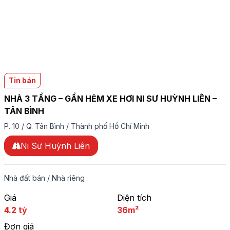
Tin bán
NHÀ 3 TẦNG – GẦN HẺM XE HƠI NI SƯ HUỲNH LIÊN –
TÂN BÌNH
P. 10
/
Q. Tân Bình
/
Thành phố Hồ Chí Minh
Ni Sư Huỳnh Liên
Nhà đất bán
/
Nhà riêng
Giá
Diện tích
4.2 tỷ
36m²
Đơn giá