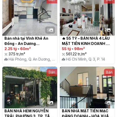
5
2
Bán nhà tại Vĩnh Khê An 
🔥 55 TỶ – BÁN NHÀ 4 LẦU 
Đồng - An Dương

MẶT TIỀN KINH DOANH 
2.25 tỷ
•
60m²
ĐƯỜNG LÊ VĂN SĨ, QUẬN 3 
55 tỷ
•
98m²
37.5 tr./m²
– HỢP ĐỒNG THUÊ 100 
561.22 tr./m²
Hải Phòng, Q. An Dương, P.
TRIỆU/THÁNG

Hồ Chí Minh, Q. 3, P. 14
An Đồng
Bán
Bán
4
4
BÁN NHÀ HẺM NGUYỄN 
BÁN NHÀ MẶT TIỀN MẠC 
TRÃI, PHƯỜNG 3, TP. TÂY 
ĐĂNG DOANH – HÒA XUÂN 