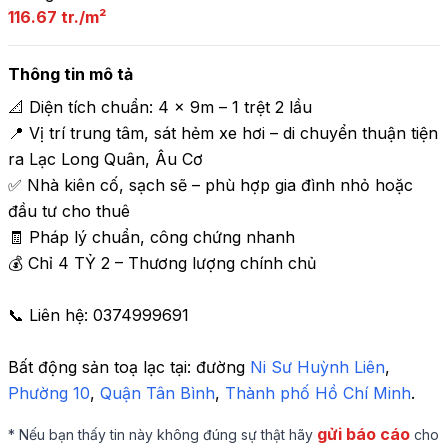
116.67 tr./m²
Thông tin mô tả
📐 Diện tích chuẩn: 4 x 9m – 1 trệt 2 lầu

📍 Vị trí trung tâm, sát hẻm xe hơi – di chuyển thuận tiện 
ra Lạc Long Quân, Âu Cơ

✅ Nhà kiên cố, sạch sẽ – phù hợp gia đình nhỏ hoặc 
đầu tư cho thuê

🧾 Pháp lý chuẩn, công chứng nhanh

💰 Chỉ 4 TỶ 2 – Thương lượng chính chủ

📞 Liên hệ: 0374999691
Bất động sản toạ lạc tại: 
đường 
Ni Sư Huỳnh Liên
, 
Phường 10
,
 Quận Tân Bình
,
 Thành phố Hồ Chí Minh
.
gửi báo cáo
* Nếu bạn thấy tin này không đúng sự thật hãy
cho