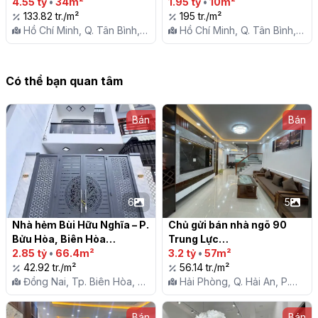
TÂN BÌNH

4.55 tỷ
•
34m²
1.95 tỷ
•
10m²
133.82 tr./m²
195 tr./m²
Hồ Chí Minh, Q. Tân Bình,
Hồ Chí Minh, Q. Tân Bình,
P. 10
P. 10
Có thể bạn quan tâm
Bán
Bán
6
5
Nhà hẻm Bùi Hữu Nghĩa – P. 
Chủ gửi bán nhà ngõ 90 
Bửu Hòa, Biên Hòa

Trung Lực

2.85 tỷ
•
66.4m²
3.2 tỷ
•
57m²
42.92 tr./m²
56.14 tr./m²
Đồng Nai, Tp. Biên Hòa, P.
Hải Phòng, Q. Hải An, P.
Bửu Hòa
Đằng Lâm
Bán
Bán