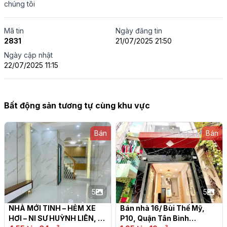
chúng tôi
Mã tin
Ngày đăng tin
2831
21/07/2025 21:50
Ngày cập nhật
22/07/2025 11:15
Bất động sản tương tự cùng khu vực
Bán
Bán
5
5
NHÀ MỚI TINH – HẺM XE 
Bán nhà 16/ Bùi Thế Mỹ, 
HƠI – NI SƯ HUỲNH LIÊN, 
P10, Quận Tân Bình
