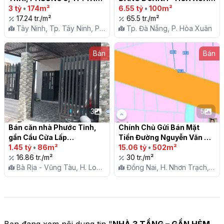
NINH

3 tỷ
•
174m²
| CHỈ 6.55 TỶ

6.55 tỷ
•
100m²
17.24 tr./m²
65.5 tr./m²
Tây Ninh, Tp. Tây Ninh, P.
Tp. Đà Nẵng, P. Hòa Xuân
3
Bán
Bán
3
5
Bán căn nhà Phước Tỉnh, 
Chính Chủ Gửi Bán Mặt 
gần Cầu Cửa Lấp

Tiền Đường Nguyễn Văn 
1.45 tỷ
•
86m²
Trị, Phú Hữu, Nhơn Trạch, 
15.06 tỷ
•
502m²
16.86 tr./m²
Đồng Nai

30 tr./m²
Bà Rịa - Vũng Tàu, H. Long
Đồng Nai, H. Nhơn Trạch,
Đất, X. Phước Tỉnh
X. Phú Hữu