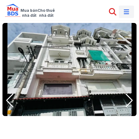
Mua bán

Cho thuê

nhà đất
nhà đất