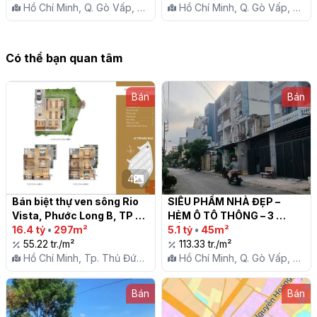
Hồ Chí Minh, Q. Gò Vấp, P.
Hồ Chí Minh, Q. Gò Vấp, P.
12
12
Có thể bạn quan tâm
Bán
Bán
4
Bán biệt thự ven sông Rio 
SIÊU PHẨM NHÀ ĐẸP – 
Vista, Phước Long B, TP 
HẺM Ô TÔ THÔNG – 3 
Thủ Đức, DT 154m², 1 trệt 2 
16.4 tỷ
•
297m²
TẦNG – GIÁP TÂN BÌNH – 
5.1 tỷ
•
45m²
lầu, giá 16,4 tỷ TL

55.22 tr./m²
CHỈ 5.1 TỶ

113.33 tr./m²
Hồ Chí Minh, Tp. Thủ Đức,
Hồ Chí Minh, Q. Gò Vấp, P.
P. Phước Long B
12
Bán
Bán