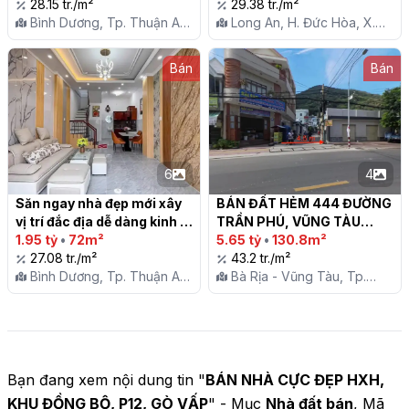
28.15 tr./m²
29.38 tr./m²
Bình Dương, Tp. Thuận An,
Long An, H. Đức Hòa, X.
P. An Phú
Mỹ Hạnh Bắc
Bán
Bán
6
4
Săn ngay nhà đẹp mới xây 
BÁN ĐẤT HẺM 444 ĐƯỜNG 
vị trí đắc địa dễ dàng kinh 
TRẦN PHÚ, VŨNG TÀU

doanh buôn bán

1.95 tỷ
•
72m²
5.65 tỷ
•
130.8m²
27.08 tr./m²
43.2 tr./m²
Bình Dương, Tp. Thuận An,
Bà Rịa - Vũng Tàu, Tp.
P. An Phú
Vũng Tàu, P. 5
Bạn đang xem nội dung tin "
BÁN NHÀ CỰC ĐẸP HXH,
KHU ĐỒNG BỘ, P12, GÒ VẤP
" - Mục
Nhà đất bán
, Mã