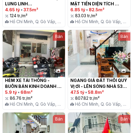
LUNG LINH

MẶT TIỀN DIỆN TÍCH 
4.65 tỷ
•
37.5m²
KHỦNG HẺM TRƯỚC NHÀ 5 
6.85 tỷ
•
82.5m²
124 tr./m²
M THÔNG  HẺM SAU 
83.03 tr./m²
Hồ Chí Minh, Q. Gò Vấp, P.
CHUẨN 4.5M

Hồ Chí Minh, Q. Gò Vấp, P.
12
12
Bán
Bán
5
5
HẺM XE TẢI THÔNG - 
NGANG GIÁ ĐẤT THÔI QUÝ 
BUÔN BÁN KINH DOANH 
VỊ ƠI - LÊN SÓNG NHÀ 53M 
TỐT - GẦN TRƯỜNG - 
5.9 tỷ
•
68m²
ĐÚC 1 LẦU KHU PHÂN LÔ 
47.5 tỷ
•
58.8m²
TƯƠNG LAI GẦN NHÀ GA 
86.76 tr./m²
GẦN TRƯỜNG TÂN SƠN

807.82 tr./m²
T3 SÂN NAY TÂN SƠN 
Hồ Chí Minh, Q. Gò Vấp, P.
Hồ Chí Minh, Q. Gò Vấp, P.
NHẤT - BÁN ĐẤT TẶNG 
12
12
NHÀ - SỔ VUÔNG A4

Bán
Bán