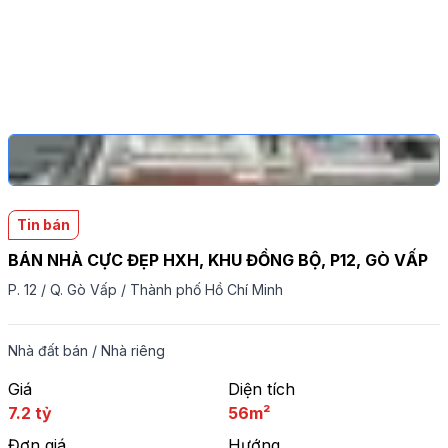
Tin bán
BÁN NHÀ CỰC ĐẸP HXH, KHU ĐỒNG BỘ, P12, GÒ VẤP
P. 12
/
Q. Gò Vấp
/
Thành phố Hồ Chí Minh
Nhà đất bán
/
Nhà riêng
Giá
Diện tích
7.2 tỷ
56m²
Đơn giá
Hướng