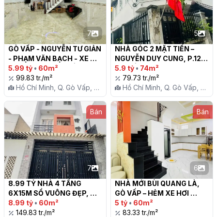
7
5
GÒ VẤP - NGUYỄN TƯ GIẢN 
NHÀ GÓC 2 MẶT TIỀN – 
- PHẠM VĂN BẠCH - XE 
NGUYỄN DUY CUNG, P.12, 
HƠI 6M THÔNG LUỒNG

5.99 tỷ
•
60m²
GÒ VẤP – SÁT TRƯỜNG 
5.9 tỷ
•
74m²
99.83 tr./m²
CẤP 2 TÂN SƠN – GIÁ CHỈ 
79.73 tr./m²
Hồ Chí Minh, Q. Gò Vấp, P.
5.9 TỶ

Hồ Chí Minh, Q. Gò Vấp, P.
12
12
Bán
Bán
7
6
8.99 TỶ NHÀ 4 TẦNG 
NHÀ MỚI BÙI QUANG LÀ, 
6X15M SỔ VUÔNG ĐẸP, 
GÒ VẤP – HẺM XE HƠI 
HẺM XE HƠI THÔNG 5M, 
8.99 tỷ
•
60m²
THÔNG - 60M2 – 5 TỶ

5 tỷ
•
60m²
NGUYỄN TƯ GIẢN, GÒ VẤP

149.83 tr./m²
83.33 tr./m²