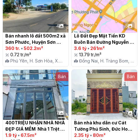
4
5
Bán nhanh lô đất 500m2 xã 
Lô Đất Đẹp Mặt Tiền KD 
Sơn Phước, Huyện Sơn 
Buôn Bán Đường Nguyễn 
Hòa, Tỉnh Phú Yên

360 tr.
•
502.2m²
Hoàng - Ấp 2 Sông Trầu - 
3.6 tỷ
•
261m²
0.72 tr./m²
Đồng nai

13.79 tr./m²
Phú Yên, H. Sơn Hòa, X.
Đồng Nai, H. Trảng Bom, X.
Sơn Phước
Sông Trầu
Bán
Bán
7
7
400TRIỆU NHẬN NHÀ NHÀ 
Bán nhà khu dân cư Cát 
ĐẸP GIÁ MỀM  Nhà 1 Trệt 1 
Tường Phú Sinh, Đức Hoà, 
lầu

1.9 tỷ
•
67.5m²
Long An

2.35 tỷ
•
80m²