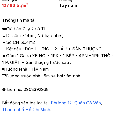
127.66 tr./m²
Tây nam
Thông tin mô tả
❤️Giá bán 7 tỷ 2 có TL

🔹Dt : 4m ×14m ( Nợ hậu nhẹ ). 

🔹Sổ CN 56.4m2 

🔹Kết cấu : Đúc 1 LỬNG + 2 LẦU + SÂN THƯỢNG . 

🔹Gồm 1 Ga ra XE HƠI - 1PK - 1 BẾP - 4PN - 1PK THỜ - 
1 P. GIẶT + Sân thượng trước sau . 

◾️Hướng Nhà : Tây Nam 

🔜Đường trước nhà : 5m xe hơi vào nhà

☎️ Liên hệ: 0908392268
Bất động sản toạ lạc tại: 
Phường 12
,
 Quận Gò Vấp
,
Thành phố Hồ Chí Minh
.