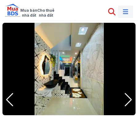
Mua bán

Cho thuê

nhà đất
nhà đất