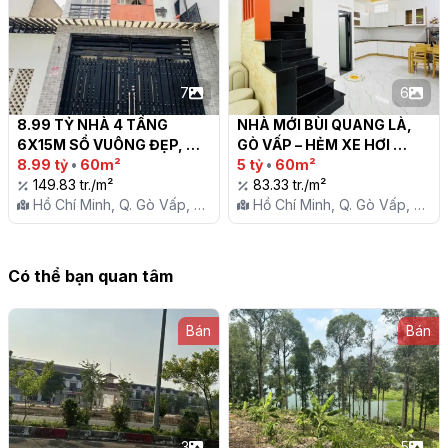
7
6
8.99 TỶ NHÀ 4 TẦNG 
NHÀ MỚI BÙI QUANG LÀ, 
6X15M SỔ VUÔNG ĐẸP, 
GÒ VẤP – HẺM XE HƠI 
HẺM XE HƠI THÔNG 5M, 
8.99 tỷ
•
60m²
THÔNG - 60M2 – 5 TỶ

5 tỷ
•
60m²
NGUYỄN TƯ GIẢN, GÒ VẤP

149.83 tr./m²
83.33 tr./m²
Hồ Chí Minh, Q. Gò Vấp, P.
Hồ Chí Minh, Q. Gò Vấp, P.
12
12
Có thể bạn quan tâm
Bán
Bán
3
5