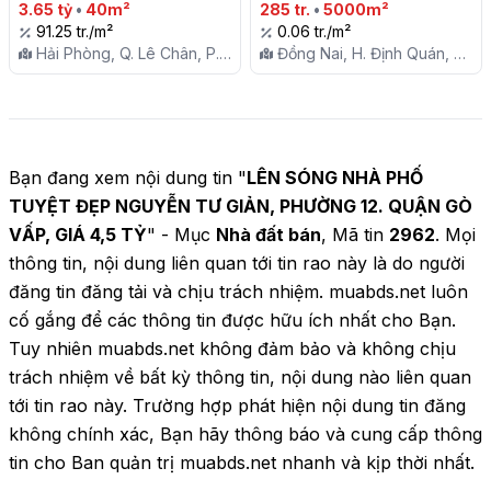
Thiên Lôi

3.65 tỷ
•
40m²
TỐT NHẤT TRONG KHU 
285 tr.
•
5000m²
91.25 tr./m²
VỰC)

0.06 tr./m²
Hải Phòng, Q. Lê Chân, P.
Đồng Nai, H. Định Quán, X.
Vĩnh Niệm
Ngọc Định
Bạn đang xem nội dung tin "
LÊN SÓNG NHÀ PHỐ
TUYỆT ĐẸP NGUYỄN TƯ GIẢN, PHƯỜNG 12. QUẬN GÒ
VẤP, GIÁ 4,5 TỶ
" - Mục
Nhà đất bán
, Mã tin
2962
. Mọi
thông tin, nội dung liên quan tới tin rao này là do người
đăng tin đăng tải và chịu trách nhiệm. muabds.net luôn
cố gắng để các thông tin được hữu ích nhất cho Bạn.
Tuy nhiên muabds.net không đảm bảo và không chịu
trách nhiệm về bất kỳ thông tin, nội dung nào liên quan
tới tin rao này. Trường hợp phát hiện nội dung tin đăng
không chính xác, Bạn hãy thông báo và cung cấp thông
tin cho Ban quản trị muabds.net nhanh và kịp thời nhất.