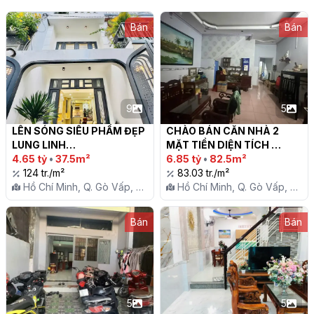
Bán
Bán
9
5
LÊN SÓNG SIÊU PHẨM ĐẸP 
CHÀO BÁN CĂN NHÀ 2 
LUNG LINH

MẶT TIỀN DIỆN TÍCH 
4.65 tỷ
•
37.5m²
KHỦNG HẺM TRƯỚC NHÀ 5 
6.85 tỷ
•
82.5m²
124 tr./m²
M THÔNG  HẺM SAU 
83.03 tr./m²
Hồ Chí Minh, Q. Gò Vấp, P.
CHUẨN 4.5M

Hồ Chí Minh, Q. Gò Vấp, P.
12
12
Bán
Bán
5
5