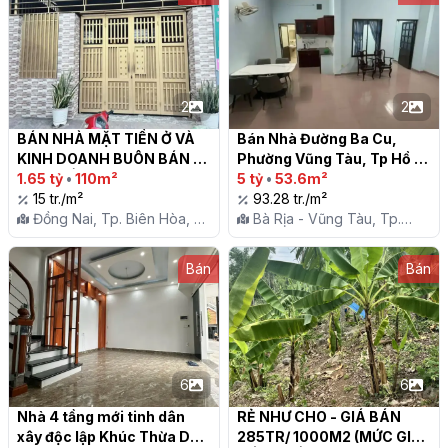
2
2
BÁN NHÀ MẶT TIỀN Ở VÀ 
Bán Nhà Đường Ba Cu, 
KINH DOANH BUÔN BÁN 
Phường Vũng Tàu, Tp Hồ 
CHỢ ĐIỀU LONG BÌNH

1.65 tỷ
•
110m²
Chí Minh

5 tỷ
•
53.6m²
15 tr./m²
93.28 tr./m²
Đồng Nai, Tp. Biên Hòa, P.
Bà Rịa - Vũng Tàu, Tp.
Long Bình
Vũng Tàu, P. 4
Bán
Bán
6
6
Nhà 4 tầng mới tinh dân 
RẺ NHƯ CHO - GIÁ BÁN 
xây độc lập Khúc Thừa Dụ - 
285TR/ 1000M2 (MỨC GIÁ 