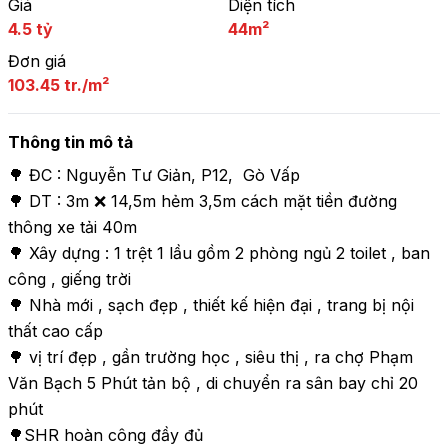
Giá
Diện tích
4.5 tỷ
44m²
Đơn giá
103.45 tr./m²
Thông tin mô tả
🌳 ĐC : Nguyễn Tư Giản, P12,  Gò Vấp 

🌳 DT : 3m ❌ 14,5m hẻm 3,5m cách mặt tiền đường 
thông xe tải 40m

🌳 Xây dựng : 1 trệt 1 lầu gồm 2 phòng ngủ 2 toilet , ban 
công , giếng trời 

🌳 Nhà mới , sạch đẹp , thiết kế hiện đại , trang bị nội 
thất cao cấp 

🌳 vị trí đẹp , gần trường học , siêu thị , ra chợ Phạm 
Văn Bạch 5 Phút tản bộ , di chuyển ra sân bay chỉ 20 
phút 

🌳SHR hoàn công đầy đủ 
