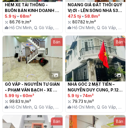
HẺM XE TẢI THÔNG - 
NGANG GIÁ ĐẤT THÔI QUÝ 
BUÔN BÁN KINH DOANH 
VỊ ƠI - LÊN SÓNG NHÀ 53M 
TỐT - GẦN TRƯỜNG - 
5.9 tỷ
•
68m²
ĐÚC 1 LẦU KHU PHÂN LÔ 
47.5 tỷ
•
58.8m²
TƯƠNG LAI GẦN NHÀ GA 
86.76 tr./m²
GẦN TRƯỜNG TÂN SƠN

807.82 tr./m²
T3 SÂN NAY TÂN SƠN 
Hồ Chí Minh, Q. Gò Vấp, P.
Hồ Chí Minh, Q. Gò Vấp, P.
NHẤT - BÁN ĐẤT TẶNG 
12
12
NHÀ - SỔ VUÔNG A4

Bán
Bán
7
5
GÒ VẤP - NGUYỄN TƯ GIẢN 
NHÀ GÓC 2 MẶT TIỀN – 
- PHẠM VĂN BẠCH - XE 
NGUYỄN DUY CUNG, P.12, 
HƠI 6M THÔNG LUỒNG

5.99 tỷ
•
60m²
GÒ VẤP – SÁT TRƯỜNG 
5.9 tỷ
•
74m²
99.83 tr./m²
CẤP 2 TÂN SƠN – GIÁ CHỈ 
79.73 tr./m²
Hồ Chí Minh, Q. Gò Vấp, P.
5.9 TỶ

Hồ Chí Minh, Q. Gò Vấp, P.
12
12
Bán
Bán