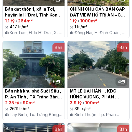
Bán đất thôn 1, xã Ia Tơi, 
CHÍNH CHỦ CẦN BÁN GẤP 
huyện Ia H'Drai, Tỉnh Kon 
ĐẤT VIEW HỒ TRỊ AN – CỰC 
Tum

1.1 tỷ
•
264m²
PHẨM NGHỈ DƯỠNG - ĐẦU 
1 tỷ
•
1000m²
4.17 tr./m²
TƯ GIÁ 1 TỶ/ 1000M2

1 tr./m²
Kon Tum, H. Ia H' Drai, X. Ia
Đồng Nai, H. Định Quán, Tt.
Tơi
Định Quán
Bán
Bán
6
4
Bán nhà khu phố Suối Sâu , 
MT LÊ ĐẠI HÀNH, KDC 
P. An Tịnh , TX Trảng Bàng

HÙNG VƯƠNG, PHAN 
2.35 tỷ
•
90m²
THIẾT

3.9 tỷ
•
100m²
26.11 tr./m²
39 tr./m²
Tây Ninh, Tx. Trảng Bàng,
Bình Thuận, Tp. Phan
P. An Tịnh
Thiết, P. Phú Thủy
Bán
Bán