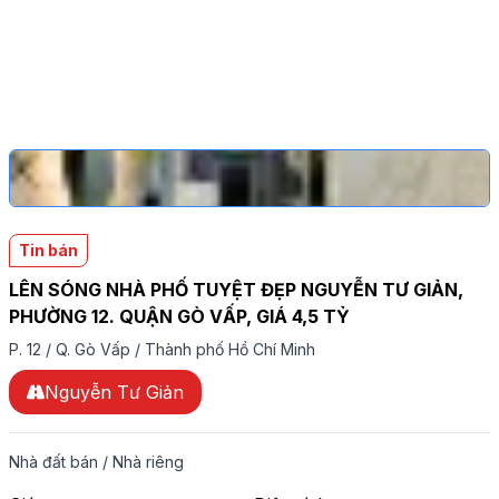
Tin bán
LÊN SÓNG NHÀ PHỐ TUYỆT ĐẸP NGUYỄN TƯ GIẢN,
PHƯỜNG 12. QUẬN GÒ VẤP, GIÁ 4,5 TỶ
P. 12
/
Q. Gò Vấp
/
Thành phố Hồ Chí Minh
Nguyễn Tư Giản
Nhà đất bán
/
Nhà riêng