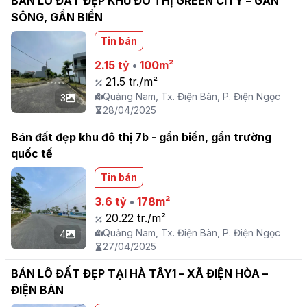
BÁN LÔ ĐẤT ĐẸP KHU ĐÔ THỊ GREEN CITY – GẦN
SÔNG, GẦN BIỂN
Tin bán
2.15 tỷ
•
100m²
21.5 tr./m²
Quảng Nam, Tx. Điện Bàn, P. Điện Ngọc
3
28/04/2025
Bán đất đẹp khu đô thị 7b - gần biển, gần trường
quốc tế
Tin bán
3.6 tỷ
•
178m²
20.22 tr./m²
Quảng Nam, Tx. Điện Bàn, P. Điện Ngọc
4
27/04/2025
BÁN LÔ ĐẤT ĐẸP TẠI HÀ TÂY1 – XÃ ĐIỆN HÒA –
ĐIỆN BÀN