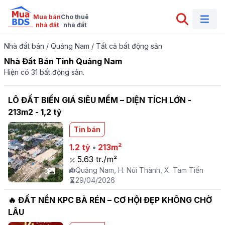
Mua bán

Cho thuê

nhà đất
nhà đất
Nhà đất bán
/
Quảng Nam
/
Tất cả bất động sản
Nhà Đất Bán Tỉnh Quảng Nam
Hiện có 31 bất động sản.
LÔ ĐẤT BIỂN GIÁ SIÊU MỀM – DIỆN TÍCH LỚN -
213m2 - 1,2 tỷ
Tin bán
1.2 tỷ
•
213m²
5.63 tr./m²
Quảng Nam, H. Núi Thành, X. Tam Tiến
3
29/04/2026
🔥 ĐẤT NỀN KPC BÀ RÉN – CƠ HỘI ĐẸP KHÔNG CHỜ
LÂU