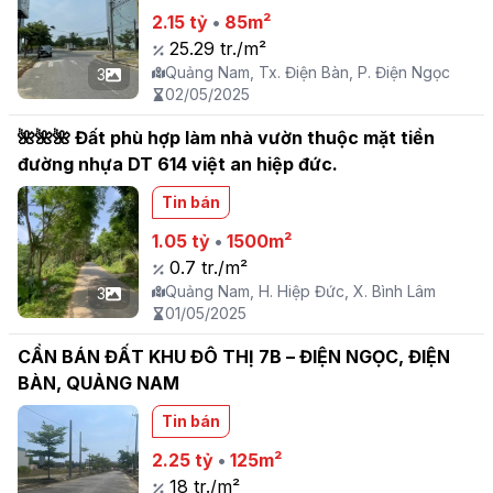
2.15 tỷ
•
85m²
25.29 tr./m²
Quảng Nam, Tx. Điện Bàn, P. Điện Ngọc
3
02/05/2025
🌺🌺🌺 Đất phù hợp làm nhà vườn thuộc mặt tiền
đường nhựa DT 614 việt an hiệp đức.
Tin bán
1.05 tỷ
•
1500m²
0.7 tr./m²
Quảng Nam, H. Hiệp Đức, X. Bình Lâm
3
01/05/2025
CẦN BÁN ĐẤT KHU ĐÔ THỊ 7B – ĐIỆN NGỌC, ĐIỆN
BÀN, QUẢNG NAM
Tin bán
2.25 tỷ
•
125m²
18 tr./m²