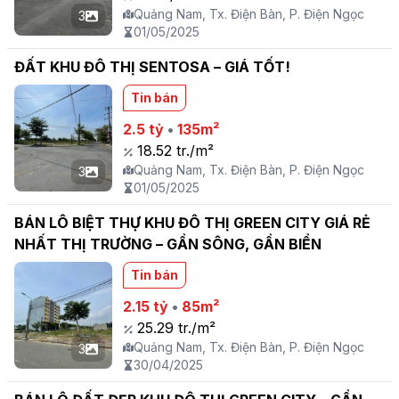
Quảng Nam, Tx. Điện Bàn, P. Điện Ngọc
3
01/05/2025
ĐẤT KHU ĐÔ THỊ SENTOSA – GIÁ TỐT!
Tin bán
2.5 tỷ
•
135m²
18.52 tr./m²
Quảng Nam, Tx. Điện Bàn, P. Điện Ngọc
3
01/05/2025
BÁN LÔ BIỆT THỰ KHU ĐÔ THỊ GREEN CITY GIÁ RẺ
NHẤT THỊ TRƯỜNG – GẦN SÔNG, GẦN BIỂN
Tin bán
2.15 tỷ
•
85m²
25.29 tr./m²
Quảng Nam, Tx. Điện Bàn, P. Điện Ngọc
3
30/04/2025