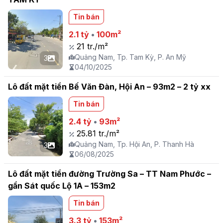
Tin bán
2.1 tỷ
•
100m²
21 tr./m²
Quảng Nam, Tp. Tam Kỳ, P. An Mỹ
3
04/10/2025
Lô đất mặt tiền Bế Văn Đàn, Hội An – 93m2 – 2 tỷ xx
Tin bán
2.4 tỷ
•
93m²
25.81 tr./m²
Quảng Nam, Tp. Hội An, P. Thanh Hà
3
06/08/2025
Lô đất mặt tiền đường Trường Sa – TT Nam Phước –
gần Sát quốc Lộ 1A – 153m2
Tin bán
3.3 tỷ
•
153m²