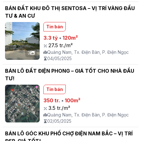
BÁN ĐẤT KHU ĐÔ THỊ SENTOSA – VỊ TRÍ VÀNG ĐẦU
TƯ & AN CƯ
Tin bán
3.3 tỷ
•
120m²
27.5 tr./m²
Quảng Nam, Tx. Điện Bàn, P. Điện Ngọc
3
04/05/2025
BÁN LÔ ĐẤT ĐIỆN PHONG – GIÁ TỐT CHO NHÀ ĐẦU
TƯ!
Tin bán
350 tr.
•
100m²
3.5 tr./m²
Quảng Nam, Tx. Điện Bàn, P. Điện Ngọc
02/05/2025
BÁN LÔ GÓC KHU PHỐ CHỢ ĐIỆN NAM BẮC – VỊ TRÍ