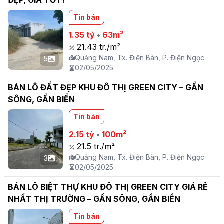
ĐẸP, GIÁ TỐT!
Tin bán
1.35 tỷ
•
63m²
21.43 tr./m²
Quảng Nam, Tx. Điện Bàn, P. Điện Ngọc
5
02/05/2025
BÁN LÔ ĐẤT ĐẸP KHU ĐÔ THỊ GREEN CITY – GẦN
SÔNG, GẦN BIỂN
Tin bán
2.15 tỷ
•
100m²
21.5 tr./m²
Quảng Nam, Tx. Điện Bàn, P. Điện Ngọc
3
02/05/2025
BÁN LÔ BIỆT THỰ KHU ĐÔ THỊ GREEN CITY GIÁ RẺ
NHẤT THỊ TRƯỜNG – GẦN SÔNG, GẦN BIỂN
Tin bán