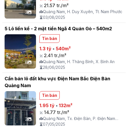
21.57 tr./m²
Quảng Nam, H. Duy Xuyên, Tt. Nam Phước
3
03/08/2025
5 Lô liền kề - 2 mặt tiền Ngã 4 Quán Gò – 540m2
Tin bán
1.3 tỷ
•
540m²
2.41 tr./m²
Quảng Nam, H. Thăng Bình, X. Bình An
8
28/06/2025
Cần bán lô đất khu vực Điện Nam Bắc Điện Bàn
Quảng Nam
Tin bán
1.95 tỷ
•
132m²
14.77 tr./m²
Quảng Nam, Tx. Điện Bàn, P. Điện Nam
2
Bắc
07/05/2025