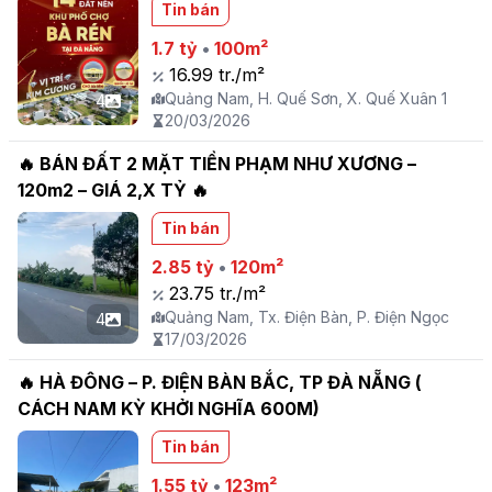
Tin bán
1.7 tỷ
•
100m²
16.99 tr./m²
Quảng Nam, H. Quế Sơn, X. Quế Xuân 1
4
20/03/2026
🔥 BÁN ĐẤT 2 MẶT TIỀN PHẠM NHƯ XƯƠNG –
120m2 – GIÁ 2,X TỶ 🔥
Tin bán
2.85 tỷ
•
120m²
23.75 tr./m²
Quảng Nam, Tx. Điện Bàn, P. Điện Ngọc
4
17/03/2026
🔥 HÀ ĐÔNG – P. ĐIỆN BÀN BẮC, TP ĐÀ NẴNG (
CÁCH NAM KỲ KHỞI NGHĨA 600M)
Tin bán
1.55 tỷ
•
123m²