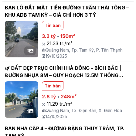
BÁN LÔ ĐẤT MẶT TIỀN ĐƯỜNG TRẦN THÁI TÔNG –
KHU ADB TAM KỲ – GIÁ CHỈ HƠN 3 TỶ
Tin bán
3.2 tỷ
•
150m²
21.33 tr./m²
Quảng Nam, Tp. Tam Kỳ, P. Tân Thạnh
3
19/10/2025
🌿 ĐẤT ĐẸP TRỤC CHÍNH HÀ ĐÔNG – BÍCH BẮC |
ĐƯỜNG NHỰA 8M – QUY HOẠCH 13.5M THÔNG
NAM KỲ KHỞI NGHĨA 🌿
Tin bán
2.8 tỷ
•
248m²
11.29 tr./m²
Quảng Nam, Tx. Điện Bàn, X. Điện Hòa
4
14/10/2025
BÁN NHÀ CẤP 4 – ĐƯỜNG ĐẶNG THÙY TRÂM, TP.
TAM KỲ