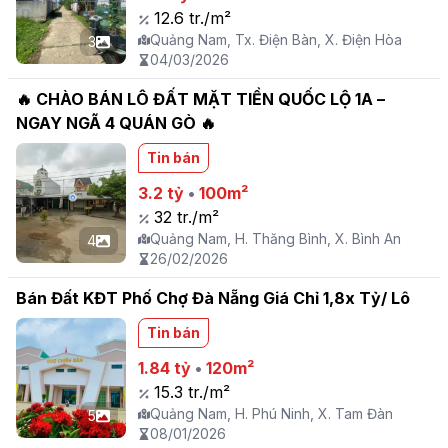
12.6 tr./m²
Quảng Nam, Tx. Điện Bàn, X. Điện Hòa
3
04/03/2026
🔥 CHÀO BÁN LÔ ĐẤT MẶT TIỀN QUỐC LỘ 1A –
NGAY NGÃ 4 QUÁN GÒ 🔥
Tin bán
3.2 tỷ
•
100m²
32 tr./m²
Quảng Nam, H. Thăng Bình, X. Bình An
4
26/02/2026
Bán Đất KĐT Phố Chợ Đà Nẵng Giá Chỉ 1,8x Tỷ/ Lô
Tin bán
1.84 tỷ
•
120m²
15.3 tr./m²
Quảng Nam, H. Phú Ninh, X. Tam Đàn
5
08/01/2026