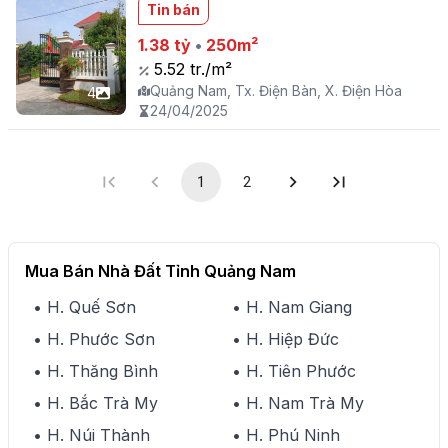
Tin bán
1.38 tỷ
•
250m²
5.52 tr./m²
Quảng Nam, Tx. Điện Bàn, X. Điện Hòa
4
24/04/2025
1
2
Mua Bán Nhà Đất Tỉnh Quảng Nam
• H. Quế Sơn
• H. Nam Giang
• H. Phước Sơn
• H. Hiệp Đức
• H. Thăng Bình
• H. Tiên Phước
• H. Bắc Trà My
• H. Nam Trà My
• H. Núi Thành
• H. Phú Ninh