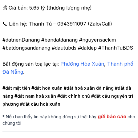
💰 Giá bán: 5.65 tỷ (thương lượng nhẹ)

📞 Liên hệ: Thanh Tú – 0943911097 (Zalo/Call)

#datnenDanang #bandatdanang #nguyensackim 
#batdongsandanang #dautubds #datdep #ThanhTuBDS
Bất động sản toạ lạc tại: 
Phường Hòa Xuân
,
 Thành phố 
Đà Nẵng
.
#đất mặt tiền 
#đất hoà xuân 
#đất hoà xuân đà nẵng 
#đất đà 
nẵng 
#đất nam hoà xuân 
#đất chính chủ 
#đất cầu nguyễn tri 
phương 
#đất cầu hoà xuân 
gửi báo cáo
* Nếu bạn thấy tin này không đúng sự thật hãy
cho
chúng tôi