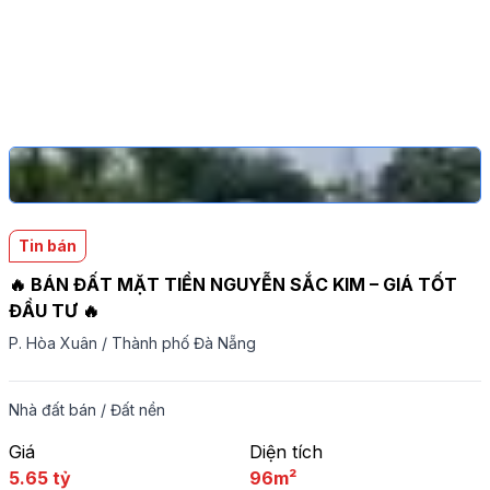
Tin bán
🔥 BÁN ĐẤT MẶT TIỀN NGUYỄN SẮC KIM – GIÁ TỐT
ĐẦU TƯ 🔥
P. Hòa Xuân
/
Thành phố Đà Nẵng
Nhà đất bán
/
Đất nền
Giá
Diện tích
5.65 tỷ
96m²