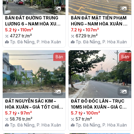
3
3
BÁN ĐẤT ĐƯỜNG TRUNG 
BÁN ĐẤT MẶT TIỀN PHẠM 
LƯƠNG 6 – NAM HÒA XUÂN 
HÙNG – NAM HÒA XUÂN | 
| CHỈ 5.2 TỶ

5.2 tỷ
•
110m²
CHỈ 7.2 TỶ

7.2 tỷ
•
107m²
47.27 tr./m²
67.29 tr./m²
Tp. Đà Nẵng, P. Hòa Xuân
Tp. Đà Nẵng, P. Hòa Xuân
Bán
Bán
3
3
ĐẤT NGUYỄN SẮC KIM – 
ĐẤT ĐÔ ĐỐC LÂN – TRỤC 
HÒA XUÂN – GIÁ TỐT CHỈ 
10M5 HÒA XUÂN – GIÁ CHỈ 
5.7 TỶ!

5.7 tỷ
•
97m²
5.7 TỶ!

5.7 tỷ
•
100m²
58.76 tr./m²
57 tr./m²
Tp. Đà Nẵng, P. Hòa Xuân
Tp. Đà Nẵng, P. Hòa Xuân