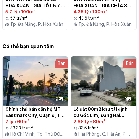
HÒA XUÂN – GIÁ TỐT 5.7 
HÒA XUÂN – GIÁ CHỈ 4.35 
TỶ!

5.7 tỷ
•
100m²
TỶ!

4.35 tỷ
•
100m²
57 tr./m²
43.5 tr./m²
Tp. Đà Nẵng, P. Hòa Xuân
Tp. Đà Nẵng, P. Hòa Xuân
Có thể bạn quan tâm
Bán
Bán
8
3
Chính chủ bán căn hộ MT 
Lô đất 80m2 khu tái định 
Eastmark City, Quận 9, TP 
cư Gốc Lim, Đằng Hải

Thủ Đức – Kinh doanh tốt, 
2 tỷ
•
60m²
2.68 tỷ
•
80m²
giá hấp dẫn chỉ 2 tỷ

33.33 tr./m²
33.5 tr./m²
Hồ Chí Minh, Tp. Thủ Đức,
Hải Phòng, Q. Hải An, P.