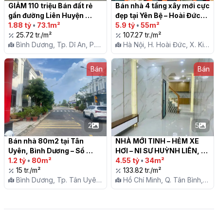
GIẢM 110 triệu Bán đất rẻ 
Bán nhà 4 tầng xây mới cực 
gần đường Liên Huyện 
đẹp tại Yên Bệ – Hoài Đức

200m, p. Tân Bình, Tp. Dĩ 
1.88 tỷ
•
73.1m²
5.9 tỷ
•
55m²
An

25.72 tr./m²
107.27 tr./m²
Bình Dương, Tp. Dĩ An, P.
Hà Nội, H. Hoài Đức, X. Kim
Tân Bình
Chung
Bán
Bán
2
5
Bán nhà 80m2 tại Tân 
NHÀ MỚI TINH – HẺM XE 
Uyên, Bình Dương – Sổ 
HƠI – NI SƯ HUỲNH LIÊN, 
Hồng đầy đủ, gần Khu Công 
1.2 tỷ
•
80m²
TÂN BÌNH

4.55 tỷ
•
34m²
Nghiệp Visip 3

15 tr./m²
133.82 tr./m²
Bình Dương, Tp. Tân Uyên,
Hồ Chí Minh, Q. Tân Bình,
P. Tân Hiệp
P. 10