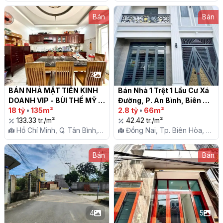
P. Long Trường
Đằng Hải
Bán
Bán
3
BÁN NHÀ MẶT TIỀN KINH 
Bán Nhà 1 Trệt 1 Lầu Cư Xá 
DOANH VIP - BÙI THẾ MỸ - 
Đường, P. An Bình, Biên 
P10, TÂN BÌNH - CHỈ 18 TỶ

18 tỷ
•
135m²
Hoà

2.8 tỷ
•
66m²
133.33 tr./m²
42.42 tr./m²
Hồ Chí Minh, Q. Tân Bình,
Đồng Nai, Tp. Biên Hòa, P.
P. 10
An Bình
Bán
Bán
4
5