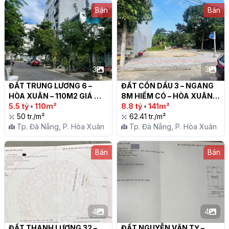
Bán
Bán
3
3
ĐẤT TRUNG LƯƠNG 6 – 
ĐẤT CỒN DẦU 3 – NGANG 
HÒA XUÂN – 110M2 GIÁ 
8M HIẾM CÓ – HÒA XUÂN!

TỐT!

5.5 tỷ
•
110m²
8.8 tỷ
•
141m²
50 tr./m²
62.41 tr./m²
Tp. Đà Nẵng, P. Hòa Xuân
Tp. Đà Nẵng, P. Hòa Xuân
Bán
Bán
4
4
ĐẤT THANH LƯƠNG 32 – 
ĐẤT NGUYỄN VĂN TỴ – 