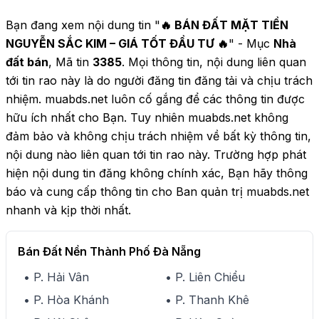
Bạn đang xem nội dung tin "
🔥 BÁN ĐẤT MẶT TIỀN
NGUYỄN SẮC KIM – GIÁ TỐT ĐẦU TƯ 🔥
" - Mục
Nhà
đất bán
, Mã tin
3385
. Mọi thông tin, nội dung liên quan
tới tin rao này là do người đăng tin đăng tải và chịu trách
nhiệm. muabds.net luôn cố gắng để các thông tin được
hữu ích nhất cho Bạn. Tuy nhiên muabds.net không
đảm bảo và không chịu trách nhiệm về bất kỳ thông tin,
nội dung nào liên quan tới tin rao này. Trường hợp phát
hiện nội dung tin đăng không chính xác, Bạn hãy thông
báo và cung cấp thông tin cho Ban quản trị muabds.net
nhanh và kịp thời nhất.
Bán Đất Nền Thành Phố Đà Nẵng
• P. Hải Vân
• P. Liên Chiểu
• P. Hòa Khánh
• P. Thanh Khê