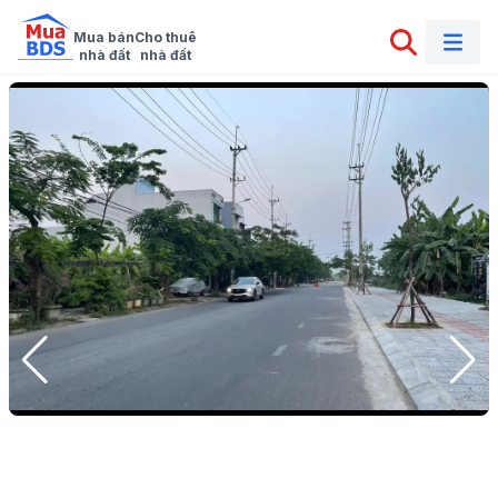
Mua bán

Cho thuê

nhà đất
nhà đất